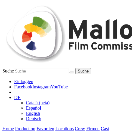
Suche
Einloggen
Facebook
Instagram
YouTube
DE
Català (beta)
Español
English
Deutsch
Home
Production
Favoriten
Locations
Crew
Firmen
Cast