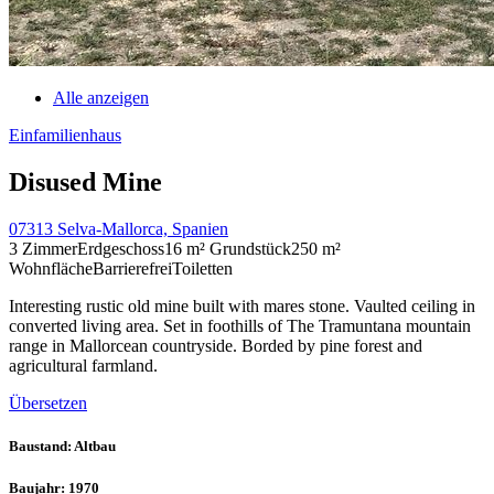
Alle anzeigen
Einfamilienhaus
Disused Mine
07313 Selva-Mallorca, Spanien
3 Zimmer
Erdgeschoss
16 m² Grundstück
250 m²
Wohnfläche
Barrierefrei
Toiletten
Interesting rustic old mine built with mares stone. Vaulted ceiling in
converted living area. Set in foothills of The Tramuntana mountain
range in Mallorcean countryside. Borded by pine forest and
agricultural farmland.
Übersetzen
Baustand
: Altbau
Baujahr
: 1970